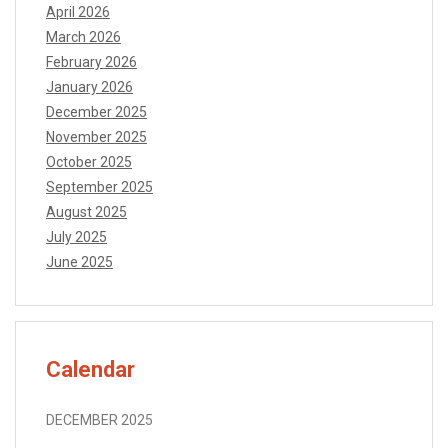
April 2026
March 2026
February 2026
January 2026
December 2025
November 2025
October 2025
September 2025
August 2025
July 2025
June 2025
Calendar
DECEMBER 2025