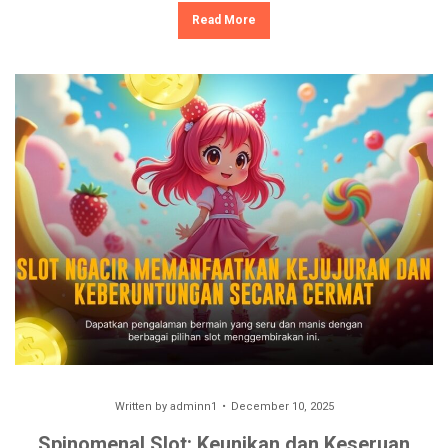
Read More
Written by
adminn1
December 10, 2025
Spinomenal Slot: Keunikan dan Keseruan