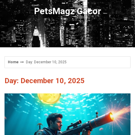
Skip
PetsMagz Gacor
to
content
Home
Day: December 10, 2025
Day: December 10, 2025