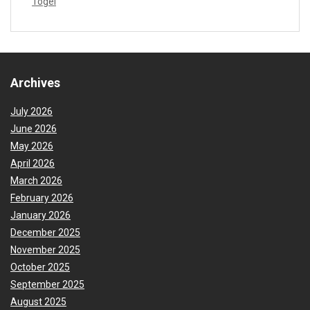
Togel
Archives
July 2026
June 2026
May 2026
April 2026
March 2026
February 2026
January 2026
December 2025
November 2025
October 2025
September 2025
August 2025