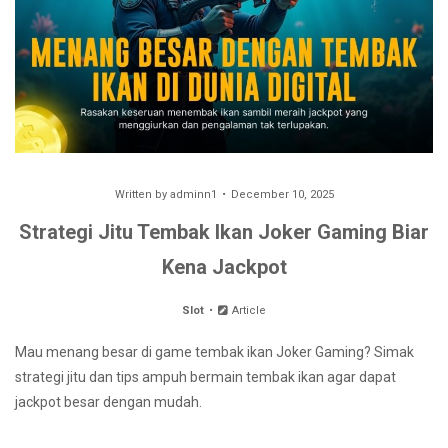
Written by
adminn1
December 10, 2025
Strategi Jitu Tembak Ikan Joker Gaming Biar
Kena Jackpot
Slot
Article
Mau menang besar di game tembak ikan Joker Gaming? Simak
strategi jitu dan tips ampuh bermain tembak ikan agar dapat
jackpot besar dengan mudah.