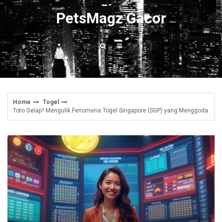
Skip
PetsMagz Gacor
to
content
Home
Togel
Toto Gelap? Mengulik Fenomena Togel Singapore (SGP) yang Menggoda