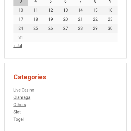
3
4
5
6
7
8
9
10
11
12
13
14
15
16
17
18
19
20
21
22
23
24
25
26
27
28
29
30
31
« Jul
Categories
Live Casino
Olahraga
Others
Slot
Togel