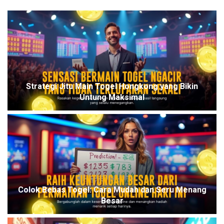
Strategi Jitu Main Togel Hongkong yang Bikin
Untung Maksimal
Colok Bebas Togel: Cara Mudah dan Seru Menang
Besar