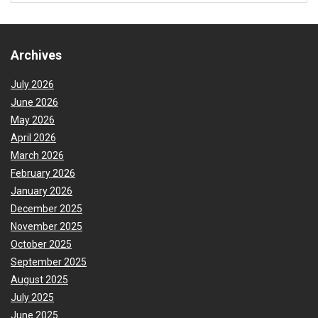
Archives
July 2026
June 2026
May 2026
April 2026
March 2026
February 2026
January 2026
December 2025
November 2025
October 2025
September 2025
August 2025
July 2025
June 2025