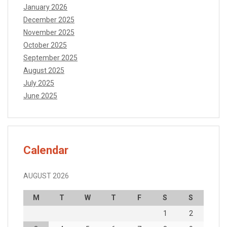
January 2026
December 2025
November 2025
October 2025
September 2025
August 2025
July 2025
June 2025
Calendar
AUGUST 2026
M
T
W
T
F
S
S
1
2