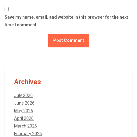
Save my name, email, and website in this browser for the next
time I comment.
Archives
July 2026
June 2026
May 2026
April 2026
March 2026
February 2026