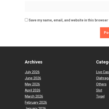
Save my name, email, and website in this browser 
Archives
Categ
July 2026
Live Cas
June 2026
Olahrag
May 2026
Others
April 2026
Slot
March 2026
Togel
February 2026
January 2026