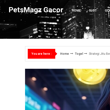
Skip
to
PetsMagz Gacor
HOME
SLOT
OL
content
Home
Togel
Strategi Jitu 
You are here :