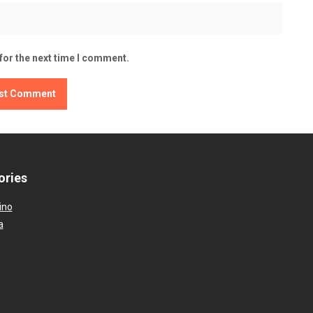
for the next time I comment.
ories
ino
a