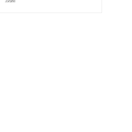
Togel