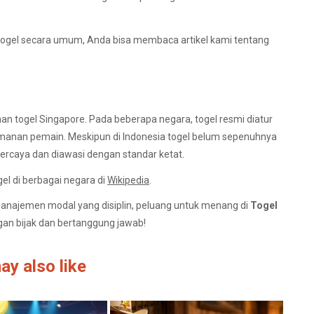
 togel secara umum, Anda bisa membaca artikel kami tentang
an togel Singapore. Pada beberapa negara, togel resmi diatur
anan pemain. Meskipun di Indonesia togel belum sepenuhnya
ipercaya dan diawasi dengan standar ketat.
gel di berbagai negara di
Wikipedia
.
anajemen modal yang disiplin, peluang untuk menang di
Togel
gan bijak dan bertanggung jawab!
ay also like