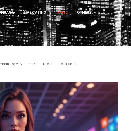
AHRAGA
LIVE CASINO
TOGEL
OTHERS
Bermain Togel Singapore untuk Menang Maksimal