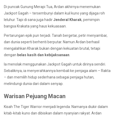
Di puncak Gunung Merapi Tua, Ardan akhirnya menemukan
Jackpot Gagah – tersembunyi dalam kuil kuno yang dijaga roh
leluhur. Tapi di sana juga hadir
Jenderal Kharak
, pemimpin
bangsa Krakata yang haus kekuasaan.
Pertarungan epik pun terjadi. Tanah bergetar, petir menyambar,
dan dunia seperti berhenti berputar. Namun Ardan berhasil
mengalahkan Kharak bukan dengan kekuatan brutal, tetapi
dengan
belas kasih dan kebijaksanaan
.
Ia menolak menggunakan Jackpot Gagah untuk dirinya sendiri.
Sebaliknya, ia menyerahkannya kembali ke penjaga alam – Rakta
– dan memilih hidup sederhana sebagai penjaga hutan,
melindungi dunia dari dalam senyap.
Warisan Pejuang Macan
Kisah The Tiger Warrior menjadi legenda. Namanya diukir dalam
kitab-kitab kuno dan dibisikan dalam nyanyian rakyat. Ardan