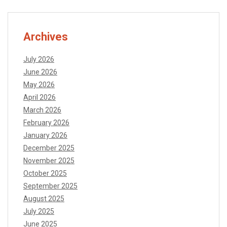
Archives
July 2026
June 2026
May 2026
April 2026
March 2026
February 2026
January 2026
December 2025
November 2025
October 2025
September 2025
August 2025
July 2025
June 2025