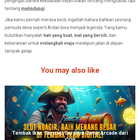
pengingat bahwa kekuasaan sejati bukan tentang menguasai, tapi
tentang
melindungi
.
Jika kamu pernah merasa kecil, ingatlah bahwa bahkan seorang
pemuda desa seperti Ardan bisa menjadi legenda. Yang kamu
butuhkan hanyalah
hati yang kuat
,
niat yang bersih
, dan
keberanian untuk
melangkah maju
meskipun jalan di depan
tampak gelap.
You may also like
Tembak Ikan: Sensasi Serunya Game Arcade dari
CQ9