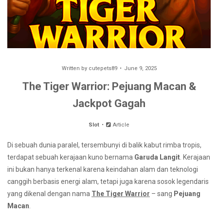
Written by
cutepets89
June 9, 2025
The Tiger Warrior: Pejuang Macan &
Jackpot Gagah
Slot
Article
Di sebuah dunia paralel, tersembunyi di balik kabut rimba tropis,
terdapat sebuah kerajaan kuno bernama
Garuda Langit
. Kerajaan
ini bukan hanya terkenal karena keindahan alam dan teknologi
canggih berbasis energi alam, tetapi juga karena sosok legendaris
yang dikenal dengan nama
The Tiger Warrior
– sang
Pejuang
Macan
.