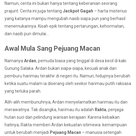
Namun, cerita ini bukan hanya tentang keberanian seorang
prajurit. Cerita ini juga tentang
Jackpot Gagah
– harta misterius
yang katanya mampu mengubah nasib siapa pun yang berhasil
menemukannya. Kisah epik tentang pertarungan, kehormatan,
dan nasib pun dimulai…
Awal Mula Sang Pejuang Macan
Namanya
Ardan
, pemuda biasa yang tinggal di desa kecil di kaki
Gunung Salaka. Ardan bukan siapa-siapa, kecuali anak dari
pemburu harimau terakhir di negeri itu. Namun, hidupnya berubah
ketika suatu malam ia diserang oleh seekor harimau putih raksasa
yang terluka parah.
Alih-alih membunuhnya, Ardan menyelamatkan harimau itu dan
merawatnya. Tak disangka, harimau itu adalah
Rakta
, penjaga
hutan suci dan pelindung warisan kerajaan. Karena kebaikan
hatinya, Rakta memberi Ardan kekuatan istimewa: kemampuan
untuk berubah menjadi
Pejuang Macan
– manusia setengah