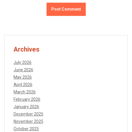
Archives
July 2026
June 2026
May 2026
April 2026
March 2026
February 2026
January 2026
December 2025
November 2025
October 2025