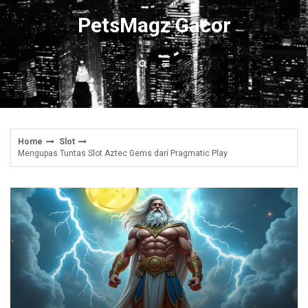
Skip
PetsMagz Gacor
to
content
Home
Slot
Mengupas Tuntas Slot Aztec Gems dari Pragmatic Play