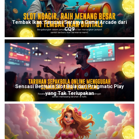
Tembak Ikan: Sensasi Serunya Game Arcade dari
CQ9
Sensasi Bermain Slot Bola dari Pragmatic Play
yang Tak Terlupakan