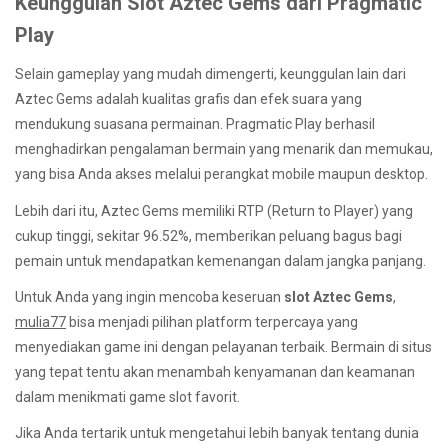
Keunggulan Slot Aztec Gems dari Pragmatic
Play
Selain gameplay yang mudah dimengerti, keunggulan lain dari
Aztec Gems adalah kualitas grafis dan efek suara yang
mendukung suasana permainan. Pragmatic Play berhasil
menghadirkan pengalaman bermain yang menarik dan memukau,
yang bisa Anda akses melalui perangkat mobile maupun desktop.
Lebih dari itu, Aztec Gems memiliki RTP (Return to Player) yang
cukup tinggi, sekitar 96.52%, memberikan peluang bagus bagi
pemain untuk mendapatkan kemenangan dalam jangka panjang.
Untuk Anda yang ingin mencoba keseruan
slot Aztec Gems
,
mulia77
bisa menjadi pilihan platform terpercaya yang
menyediakan game ini dengan pelayanan terbaik. Bermain di situs
yang tepat tentu akan menambah kenyamanan dan keamanan
dalam menikmati game slot favorit.
Jika Anda tertarik untuk mengetahui lebih banyak tentang dunia