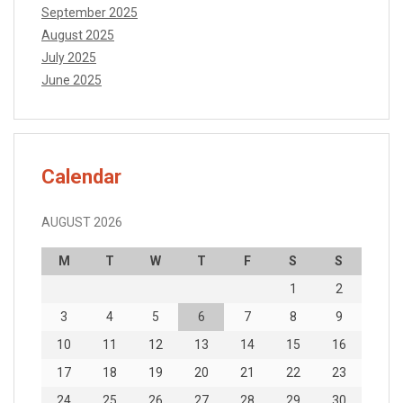
September 2025
August 2025
July 2025
June 2025
Calendar
AUGUST 2026
M
T
W
T
F
S
S
1
2
3
4
5
6
7
8
9
10
11
12
13
14
15
16
17
18
19
20
21
22
23
24
25
26
27
28
29
30