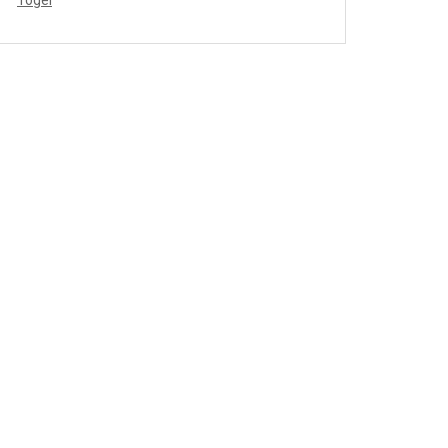
Togel