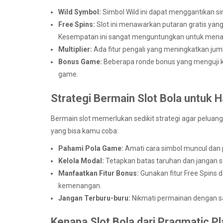
Wild Symbol:
Simbol Wild ini dapat menggantikan 
Free Spins:
Slot ini menawarkan putaran gratis yang
Kesempatan ini sangat menguntungkan untuk me
Multiplier:
Ada fitur pengali yang meningkatkan ju
Bonus Game:
Beberapa ronde bonus yang menguji 
game.
Strategi Bermain Slot Bola untuk 
Bermain slot memerlukan sedikit strategi agar peluang 
yang bisa kamu coba:
Pahami Pola Game:
Amati cara simbol muncul dan p
Kelola Modal:
Tetapkan batas taruhan dan jangan 
Manfaatkan Fitur Bonus:
Gunakan fitur Free Spins
kemenangan.
Jangan Terburu-buru:
Nikmati permainan dengan sa
Kenapa Slot Bola dari Pragmatic P