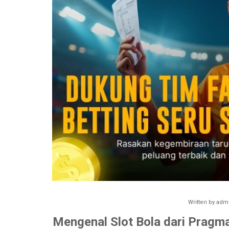
Written by
adm
Mengenal Slot Bola dari Pragma