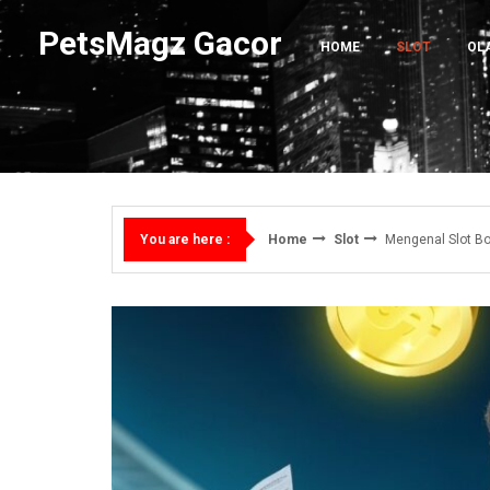
Skip
to
PetsMagz Gacor
HOME
SLOT
OL
content
Home
Slot
Mengenal Slot Bo
You are here :