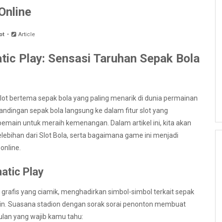
Online
ot
Article
tic Play: Sensasi Taruhan Sepak Bola
slot bertema sepak bola yang paling menarik di dunia permainan
ndingan sepak bola langsung ke dalam fitur slot yang
main untuk meraih kemenangan. Dalam artikel ini, kita akan
bihan dari Slot Bola, serta bagaimana game ini menjadi
online.
atic Play
grafis yang ciamik, menghadirkan simbol-simbol terkait sepak
in-lain. Suasana stadion dengan sorak sorai penonton membuat
ulan yang wajib kamu tahu: