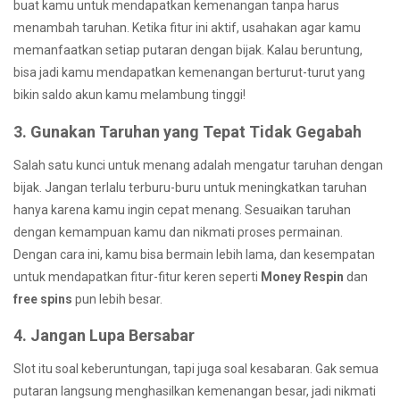
buat kamu untuk mendapatkan kemenangan tanpa harus
menambah taruhan. Ketika fitur ini aktif, usahakan agar kamu
memanfaatkan setiap putaran dengan bijak. Kalau beruntung,
bisa jadi kamu mendapatkan kemenangan berturut-turut yang
bikin saldo akun kamu melambung tinggi!
3. Gunakan Taruhan yang Tepat Tidak Gegabah
Salah satu kunci untuk menang adalah mengatur taruhan dengan
bijak. Jangan terlalu terburu-buru untuk meningkatkan taruhan
hanya karena kamu ingin cepat menang. Sesuaikan taruhan
dengan kemampuan kamu dan nikmati proses permainan.
Dengan cara ini, kamu bisa bermain lebih lama, dan kesempatan
untuk mendapatkan fitur-fitur keren seperti
Money Respin
dan
free spins
pun lebih besar.
4. Jangan Lupa Bersabar
Slot itu soal keberuntungan, tapi juga soal kesabaran. Gak semua
putaran langsung menghasilkan kemenangan besar, jadi nikmati