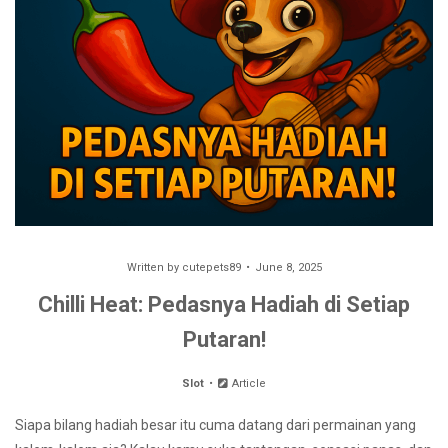
Written by
cutepets89
June 8, 2025
Chilli Heat: Pedasnya Hadiah di Setiap
Putaran!
Slot
Article
Siapa bilang hadiah besar itu cuma datang dari permainan yang