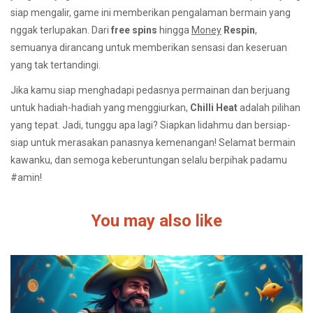
siap mengalir, game ini memberikan pengalaman bermain yang
nggak terlupakan. Dari
free spins
hingga
Money
Respin
,
semuanya dirancang untuk memberikan sensasi dan keseruan
yang tak tertandingi.
Jika kamu siap menghadapi pedasnya permainan dan berjuang
untuk hadiah-hadiah yang menggiurkan,
Chilli Heat
adalah pilihan
yang tepat. Jadi, tunggu apa lagi? Siapkan lidahmu dan bersiap-
siap untuk merasakan panasnya kemenangan! Selamat bermain
kawanku, dan semoga keberuntungan selalu berpihak padamu
#amin!
You may also like