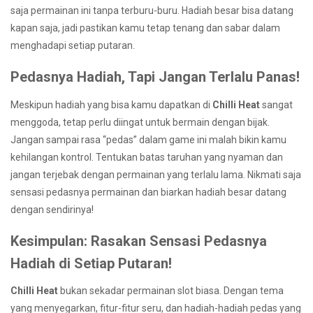
saja permainan ini tanpa terburu-buru. Hadiah besar bisa datang
kapan saja, jadi pastikan kamu tetap tenang dan sabar dalam
menghadapi setiap putaran.
Pedasnya Hadiah, Tapi Jangan Terlalu Panas!
Meskipun hadiah yang bisa kamu dapatkan di
Chilli Heat
sangat
menggoda, tetap perlu diingat untuk bermain dengan bijak.
Jangan sampai rasa “pedas” dalam game ini malah bikin kamu
kehilangan kontrol. Tentukan batas taruhan yang nyaman dan
jangan terjebak dengan permainan yang terlalu lama. Nikmati saja
sensasi pedasnya permainan dan biarkan hadiah besar datang
dengan sendirinya!
Kesimpulan: Rasakan Sensasi Pedasnya
Hadiah di Setiap Putaran!
Chilli Heat
bukan sekadar permainan slot biasa. Dengan tema
yang menyegarkan, fitur-fitur seru, dan hadiah-hadiah pedas yang