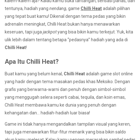
kalem-kalem aja? Kalau kamu suka tantangan, sensasi panas, dan
tentunya, hadiah yang
nendang
, game
Chilli Heat
adalah pilihan
yang tepat buat kamu! Dikenal dengan tema pedas yang bikin
adrenalin meningkat, Chilli Heat bukan hanya menawarkan
keseruan, tapi juga
jackpot
yang bisa bikin kamu terkejut. Yuk, kita
ulik lebih dalam tentang betapa “pedasnya” hadiah yang ada di
Chilli Heat
!
Apa Itu Chilli Heat?
Buat kamu yang belum kenal,
Chilli Heat
adalah game slot online
yang hadir dengan tema masakan pedas khas Meksiko. Dengan
grafis yang berwarna-warni dan penuh dengan simbol-simbol
yang menggugah selera seperti cabai, tequila, dan koin emas,
Chilli Heat membawa kamu ke dunia yang penuh dengan
kehangatan dan… hadiah-hadiah luar biasa!
Game ini tidak hanya mengandalkan tampilan visual yang keren,
tapi juga menawarkan fitur-fitur menarik yang bisa bikin saldo
akun kamu melesat. Kalau kamu pengen merasakan
sambel pedas