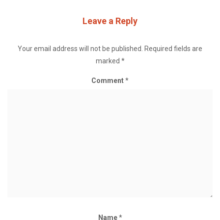
Leave a Reply
Your email address will not be published.
Required fields are
marked
*
Comment
*
Name
*