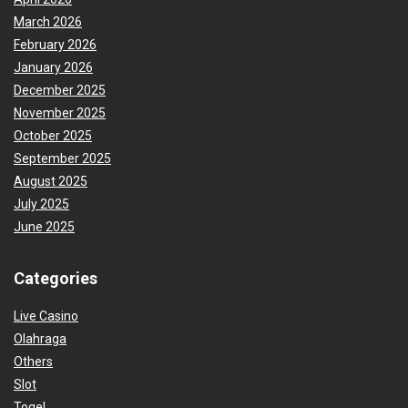
March 2026
February 2026
January 2026
December 2025
November 2025
October 2025
September 2025
August 2025
July 2025
June 2025
Categories
Live Casino
Olahraga
Others
Slot
Togel