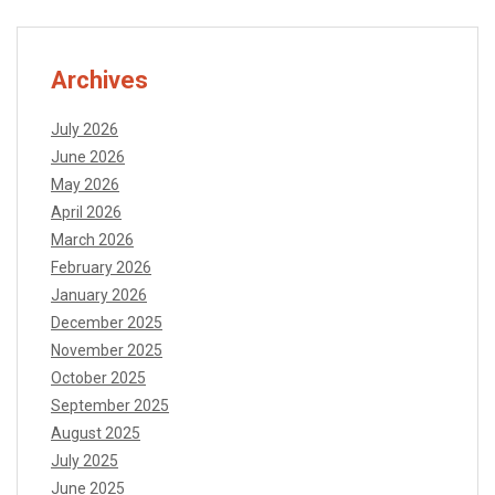
Archives
July 2026
June 2026
May 2026
April 2026
March 2026
February 2026
January 2026
December 2025
November 2025
October 2025
September 2025
August 2025
July 2025
June 2025