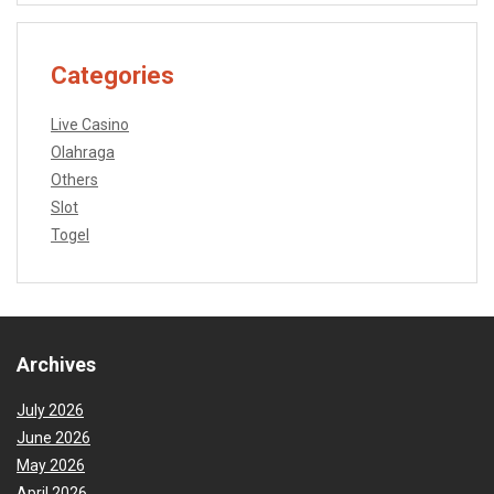
Categories
Live Casino
Olahraga
Others
Slot
Togel
Archives
July 2026
June 2026
May 2026
April 2026