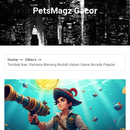
Skip
PetsMagz Gacor
to
content
Home
Others
Tembak Ikan: Rahasia Menang Mudah dalam Game Arcade Populer