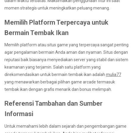
dalam waktu terbatas. Maksimalkan penggunaan fitur ini saat
momen strategis untuk meningkatkan peluang menang.
Memilih Platform Terpercaya untuk
Bermain Tembak Ikan
Memilih platform atau situs game yang terpercaya sangat penting
agar pengalaman bermain Anda aman dan nyaman. Situs dengan
reputasi baik biasanya menyediakan server yang stabil dan sistem
keamanan yang terjamin. Salah satu platform yang
direkomendasikan untuk bermain tembak ikan adalah
mulia77
yang menawarkan berbagai pilihan game arcade termasuk
tembak ikan dengan grafis menarik dan bonus melimpah.
Referensi Tambahan dan Sumber
Informasi
Untuk memahami lebih dalam sejarah dan pengembangan game