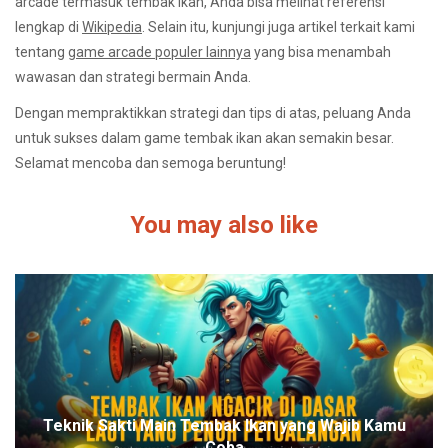
arcade termasuk tembak ikan, Anda bisa melihat referensi
lengkap di
Wikipedia
. Selain itu, kunjungi juga artikel terkait kami
tentang
game arcade populer lainnya
yang bisa menambah
wawasan dan strategi bermain Anda.
Dengan mempraktikkan strategi dan tips di atas, peluang Anda
untuk sukses dalam game tembak ikan akan semakin besar.
Selamat mencoba dan semoga beruntung!
You may also like
Teknik Sakti Main Tembak Ikan yang Wajib Kamu
Coba