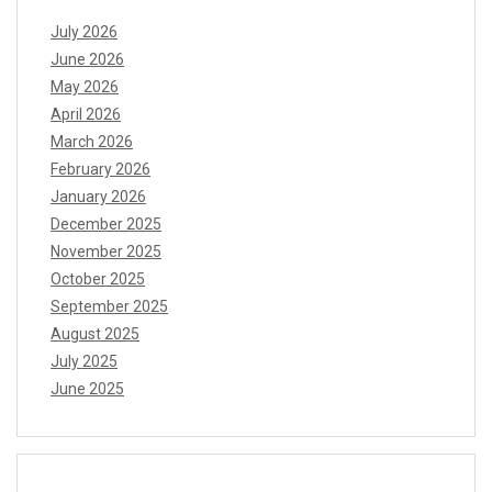
July 2026
June 2026
May 2026
April 2026
March 2026
February 2026
January 2026
December 2025
November 2025
October 2025
September 2025
August 2025
July 2025
June 2025