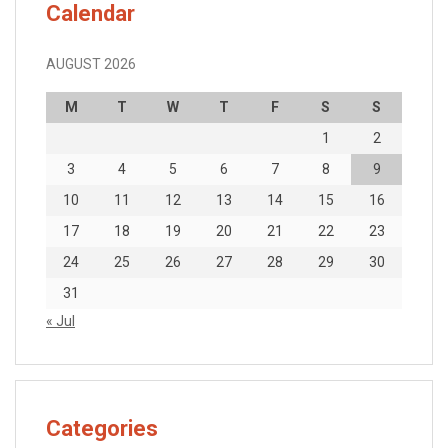
Calendar
AUGUST 2026
M
T
W
T
F
S
S
1
2
3
4
5
6
7
8
9
10
11
12
13
14
15
16
17
18
19
20
21
22
23
24
25
26
27
28
29
30
31
« Jul
Categories