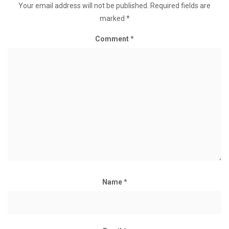
Your email address will not be published.
Required fields are
marked
*
Comment
*
Name
*