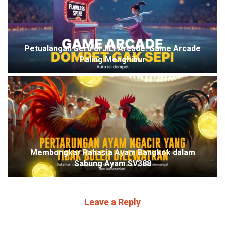
Petualangan Seru di JILI Arcade: Game Arcade
Paling Menghibur
Membongkar Rahasia Ayam Bangkok dalam
Sabung Ayam SV388
Leave a Reply