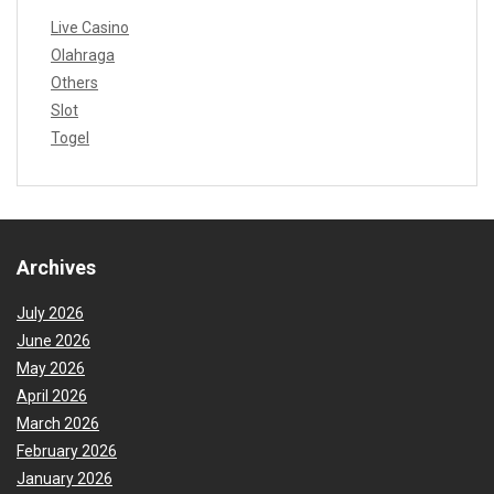
Live Casino
Olahraga
Others
Slot
Togel
Archives
July 2026
June 2026
May 2026
April 2026
March 2026
February 2026
January 2026