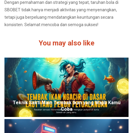
Dengan pemahaman dan strategi yang tepat, taruhan bola di
SBOBET tidak hanya menjadi aktivitas yang menyenangkan,
tetapi juga berpeluang mendatangkan keuntungan secara
konsisten. Selamat mencoba dan semoga sukses!
You may also like
Teknik Sakti Main Tembak Ikan yang Wajib Kamu
Coba