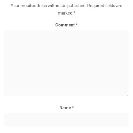
Your email address will not be published.
Required fields are
marked
*
Comment
*
Name
*