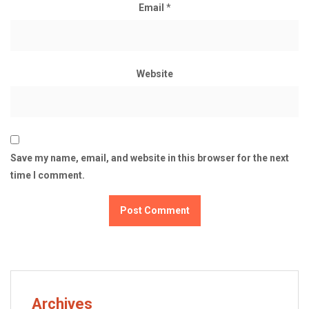
Email
*
Website
Save my name, email, and website in this browser for the next
time I comment.
Archives