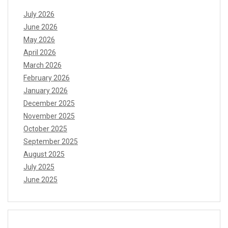
July 2026
June 2026
May 2026
April 2026
March 2026
February 2026
January 2026
December 2025
November 2025
October 2025
September 2025
August 2025
July 2025
June 2025