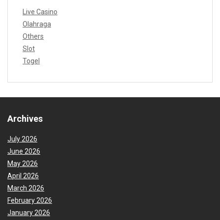
Live Casino
Olahraga
Others
Slot
Togel
Archives
July 2026
June 2026
May 2026
April 2026
March 2026
February 2026
January 2026