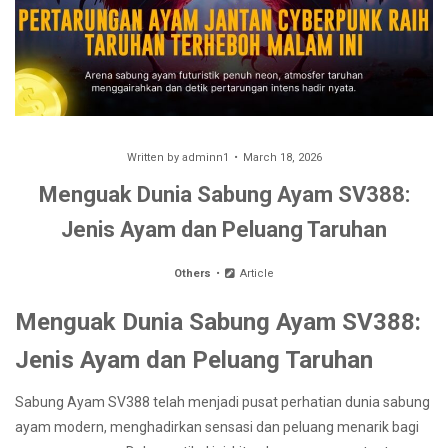
Written by
adminn1
March 18, 2026
Menguak Dunia Sabung Ayam SV388:
Jenis Ayam dan Peluang Taruhan
Others
Article
Menguak Dunia Sabung Ayam SV388:
Jenis Ayam dan Peluang Taruhan
Sabung Ayam SV388 telah menjadi pusat perhatian dunia sabung
ayam modern, menghadirkan sensasi dan peluang menarik bagi