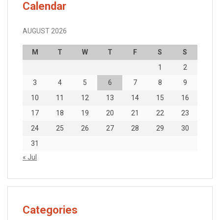
Calendar
AUGUST 2026
M
T
W
T
F
S
S
1
2
3
4
5
6
7
8
9
10
11
12
13
14
15
16
17
18
19
20
21
22
23
24
25
26
27
28
29
30
31
« Jul
Categories