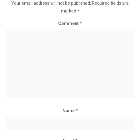
Your email address will not be published.
Required fields are
marked
*
Comment
*
Name
*