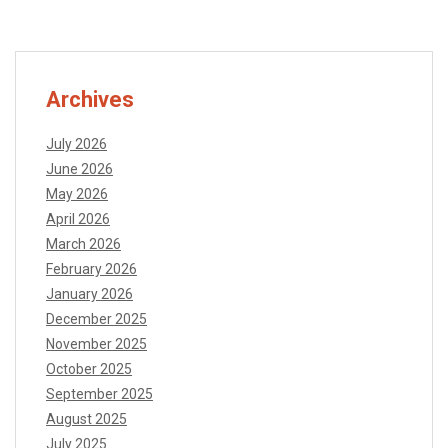
Archives
July 2026
June 2026
May 2026
April 2026
March 2026
February 2026
January 2026
December 2025
November 2025
October 2025
September 2025
August 2025
July 2025