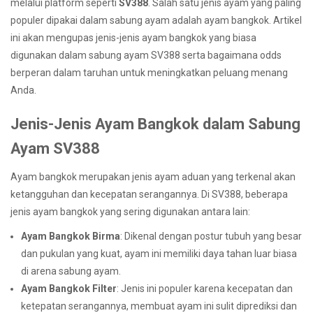
melalui platform seperti
SV388
. Salah satu jenis ayam yang paling
populer dipakai dalam sabung ayam adalah ayam bangkok. Artikel
ini akan mengupas jenis-jenis ayam bangkok yang biasa
digunakan dalam sabung ayam SV388 serta bagaimana odds
berperan dalam taruhan untuk meningkatkan peluang menang
Anda.
Jenis-Jenis Ayam Bangkok dalam Sabung
Ayam SV388
Ayam bangkok merupakan jenis ayam aduan yang terkenal akan
ketangguhan dan kecepatan serangannya. Di SV388, beberapa
jenis ayam bangkok yang sering digunakan antara lain:
Ayam Bangkok Birma
: Dikenal dengan postur tubuh yang besar
dan pukulan yang kuat, ayam ini memiliki daya tahan luar biasa
di arena sabung ayam.
Ayam Bangkok Filter
: Jenis ini populer karena kecepatan dan
ketepatan serangannya, membuat ayam ini sulit diprediksi dan