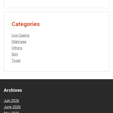
Categories
Live Casino
Olahraga
Others
Slot
Togel
Archives
July 2026
June 2026