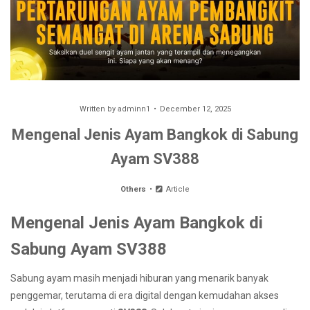
Written by
adminn1
December 12, 2025
Mengenal Jenis Ayam Bangkok di Sabung
Ayam SV388
Others
Article
Mengenal Jenis Ayam Bangkok di
Sabung Ayam SV388
Sabung ayam masih menjadi hiburan yang menarik banyak
penggemar, terutama di era digital dengan kemudahan akses