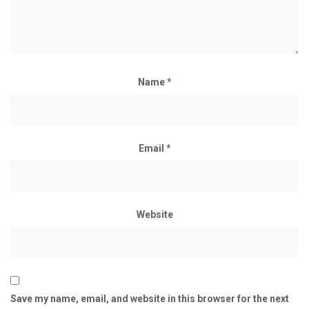
Name
*
Email
*
Website
Save my name, email, and website in this browser for the next