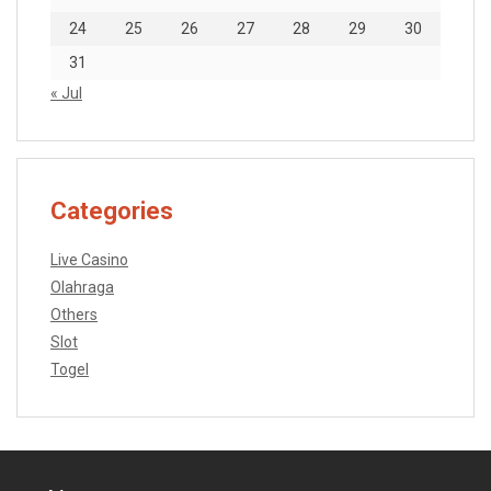
24
25
26
27
28
29
30
31
« Jul
Categories
Live Casino
Olahraga
Others
Slot
Togel