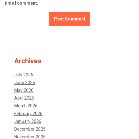
time I comment.
Archives
July 2026
June 2026
May 2026
April 2026
March 2026
February 2026
January 2026
December 2025
November 2025