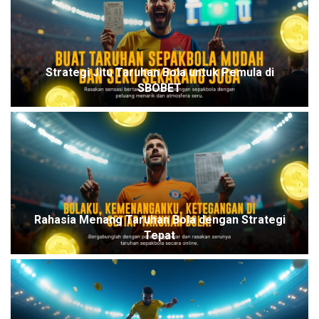
Strategi Jitu Taruhan Bola untuk Pemula di
SBOBET
Rahasia Menang Taruhan Bola dengan Strategi
Tepat