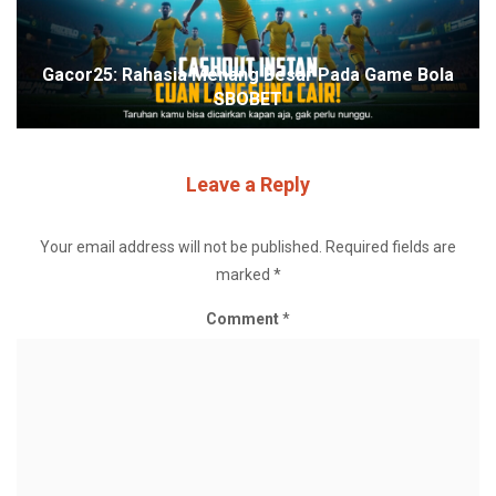
Gacor25: Rahasia Menang Besar Pada Game Bola
SBOBET
Leave a Reply
Your email address will not be published.
Required fields are
marked
*
Comment
*