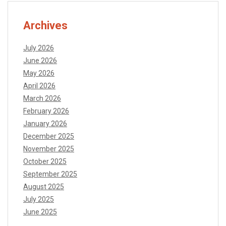
Archives
July 2026
June 2026
May 2026
April 2026
March 2026
February 2026
January 2026
December 2025
November 2025
October 2025
September 2025
August 2025
July 2025
June 2025