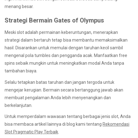
menang besar.
Strategi Bermain Gates of Olympus
Meski slot adalah permainan keberuntungan, menerapkan
strategi dalam bertaruh tetap bisa membantu memaksimalkan
hasil. Disarankan untuk memulai dengan taruhan kecil sambil
mengenal pola tumbles dan pengganda acak. Manfaatkan free
spins sebaik mungkin untuk meningkatkan modal Anda tanpa
tambahan biaya.
Selalu tetapkan batas taruhan dan jangan tergoda untuk
mengejar kerugian. Bermain secara bertanggung jawab akan
membuat pengalaman Anda lebih menyenangkan dan
berkelanjutan.
Untuk memperdalam wawasan tentang berbagai jenis slot, Anda
bisa membaca artikel lainnya di blog kami tentang
Rekomendasi
Slot Pragmatic Play Terbaik
.