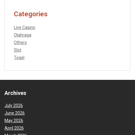
Categories
Live Casino
Olahraga
Others
Slot
Togel
Archives
July 2026
June 2026
May 2026
April 2026