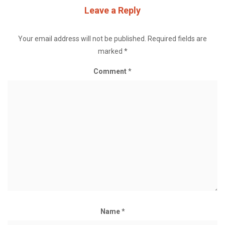
Leave a Reply
Your email address will not be published.
Required fields are
marked
*
Comment
*
Name
*