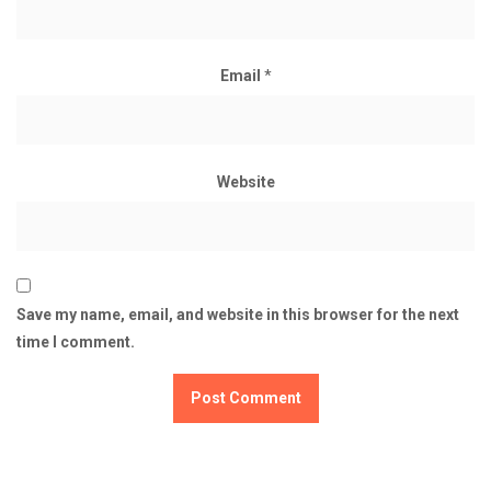
Email
*
Website
Save my name, email, and website in this browser for the next
time I comment.