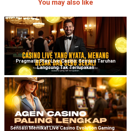
You may also like
Pragmatic Play Live Casino: Sensasi Taruhan
Langsung Tak Terlupakan
Sensasi Memikat Live Casino Evolution Gaming