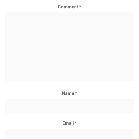
Comment
*
Name
*
Email
*