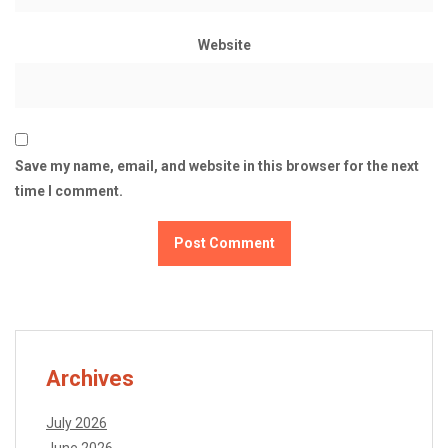
Website
Save my name, email, and website in this browser for the next
time I comment.
Archives
July 2026
June 2026