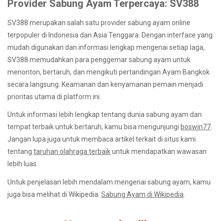
Provider Sabung Ayam Terpercaya: SV388
SV388 merupakan salah satu provider sabung ayam online
terpopuler di Indonesia dan Asia Tenggara. Dengan interface yang
mudah digunakan dan informasi lengkap mengenai setiap laga,
SV388 memudahkan para penggemar sabung ayam untuk
menonton, bertaruh, dan mengikuti pertandingan Ayam Bangkok
secara langsung. Keamanan dan kenyamanan pemain menjadi
prioritas utama di platform ini.
Untuk informasi lebih lengkap tentang dunia sabung ayam dan
tempat terbaik untuk bertaruh, kamu bisa mengunjungi
boswin77
.
Jangan lupa juga untuk membaca artikel terkait di situs kami
tentang
taruhan olahraga terbaik
untuk mendapatkan wawasan
lebih luas.
Untuk penjelasan lebih mendalam mengenai sabung ayam, kamu
juga bisa melihat di Wikipedia:
Sabung Ayam di Wikipedia
.