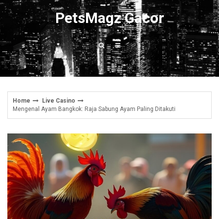
Skip
PetsMagz Gacor
to
content
Home
Live Casino
Mengenal Ayam Bangkok: Raja Sabung Ayam Paling Ditakuti