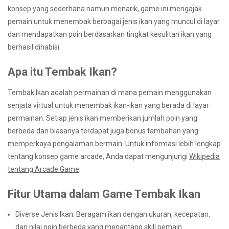
konsep yang sederhana namun menarik, game ini mengajak
pemain untuk menembak berbagai jenis ikan yang muncul di layar
dan mendapatkan poin berdasarkan tingkat kesulitan ikan yang
berhasil dihabisi.
Apa itu Tembak Ikan?
Tembak Ikan adalah permainan di mana pemain menggunakan
senjata virtual untuk menembak ikan-ikan yang berada di layar
permainan. Setiap jenis ikan memberikan jumlah poin yang
berbeda dan biasanya terdapat juga bonus tambahan yang
memperkaya pengalaman bermain. Untuk informasi lebih lengkap
tentang konsep game arcade, Anda dapat mengunjungi
Wikipedia
tentang Arcade Game
.
Fitur Utama dalam Game Tembak Ikan
Diverse Jenis Ikan: Beragam ikan dengan ukuran, kecepatan,
dan nilai poin berbeda yang menantang skill pemain.