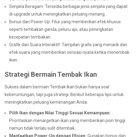
Senjata Beragam: Tersedia berbagai jenis senjata yang dapat
di-upgrade untuk meningkatkan peluang menang.
Bonus dan Power-Up: Fitur yang memberikan efek khusus
seperti tembakan ganda, peluru api, atau peningkatan
kecepatan tembakan.
Grafik dan Suara Interaktif: Tampilan grafis yang menarik dan
efek suara yang memberikan sensasi nyata ketika menembak
ikan.
Strategi Bermain Tembak Ikan
Sukses dalam bermain Tembak Ikan bukan hanya soal
keberuntungan, tapi juga strategi. Berikut beberapa tips untuk
meningkatkan peluang kemenangan Anda:
Pilih Ikan dengan Nilai Tinggi Sesuai Kemampuan:
Prioritaskan menargetkan ikan yang memberikan poin tinggi
namun tidak terlalu sulit ditembak.
Manfaatkan Power-Up dengan Efisien:
Gunakan bonus dan