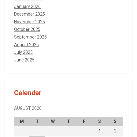
January 2026
December 2025
November 2025
October 2025
September 2025
August 2025
July 2025
June 2025
Calendar
AUGUST 2026
M
T
W
T
F
S
S
1
2