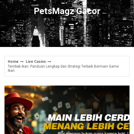
Skip
PetsMagz Gacor
to
content
Home
Live Casino
Tembak Ikan: Panduan Lengkap dan Strategi Terbaik Bermain Game
Ikan